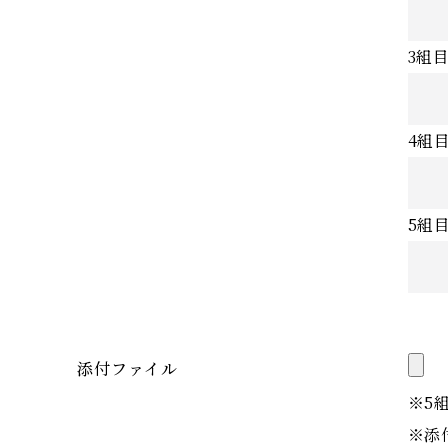
3組
4組
5組
添付ファイル
※5
※添