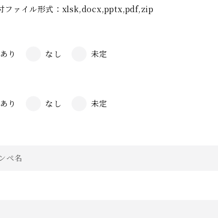
ファイル形式：xlsk,docx,pptx,pdf,zip
あり
なし
未定
あり
なし
未定