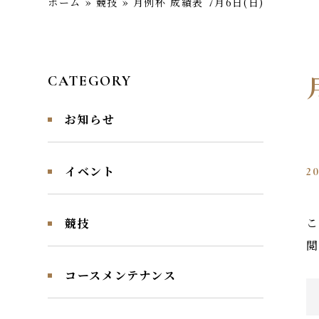
ホーム
»
競技
»
月例杯 成績表 7月6日(日)
CATEGORY
お知らせ
イベント
20
こ
競技
閲
コースメンテナンス