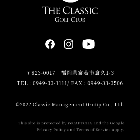
〒823-0017 福岡県宮若市倉久1-3
TEL :
0949-33-1111
/ FAX : 0949-33-3506
©2022 Classic Management Group Co., Ltd.
This site is protected by reCAPTCHA and the Google
Privacy Policy
and
Terms of Service
apply.
組み合わせ連絡
ご予約
よくあるご質問
Pairing
Reserve
FAQ