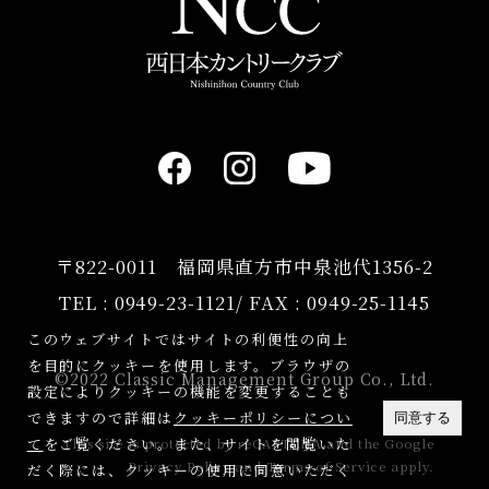
〒822-0011 福岡県直方市中泉池代1356-2
TEL :
0949-23-1121
/ FAX : 0949-25-1145
このウェブサイトではサイトの利便性の向上
を目的にクッキーを使用します。ブラウザの
©2022 Classic Management Group Co., Ltd.
設定によりクッキーの機能を変更することも
できますので詳細は
クッキーポリシーについ
同意する
て
をご覧ください。また、サイトを閲覧いた
This site is protected by reCAPTCHA and the Google
Privacy Policy
and
Terms of Service
apply.
だく際には、クッキーの使用に同意いただく
組み合わせ連絡
ご予約