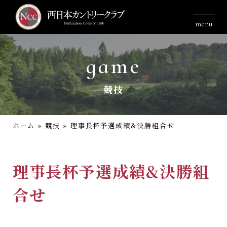
menu
game
競技
ホーム
»
競技
»
理事長杯予選成績&決勝組合せ
理事長杯予選成績&決勝組
合せ